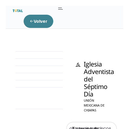
Volver
Iglesia
Adventista
del
Séptimo
Día
UNIÓN
MEXICANA DE
CHIAPAS
Tu equipo de
OBJETIVOS ESPECÍFICOS