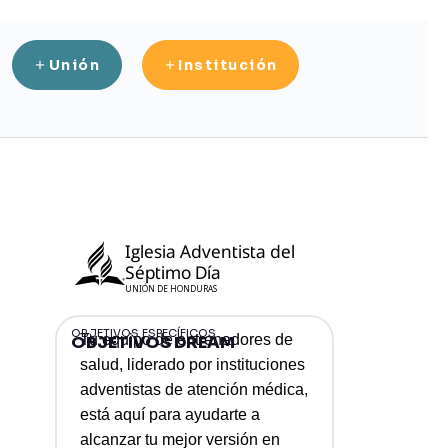
Unión
Institución
Iglesia Adventista del
Séptimo Día
UNIÓN DE HONDURAS
OBJETIVOS ESPECÍFICOS
Tu equipo de entrenadores de
OBJETIVOS DREAM
salud, liderado por instituciones
adventistas de atención médica,
está aquí para ayudarte a
alcanzar tu mejor versión en