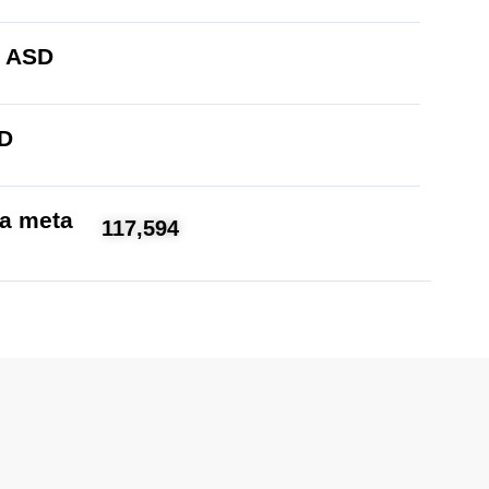
O ASD
SD
la meta
117,594