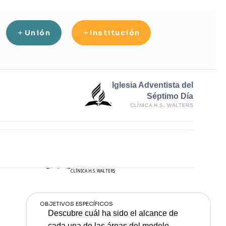
Unión
Institución
Iglesia Adventista del
Séptimo Día
CLÍNICA H.S. WALTERS
Iglesia Adventista
del Séptimo Día
CLÍNICA H.S. WALTERS
OBJETIVOS ESPECÍFICOS
Descubre cuál ha sido el alcance de
cada una de las áreas del modelo