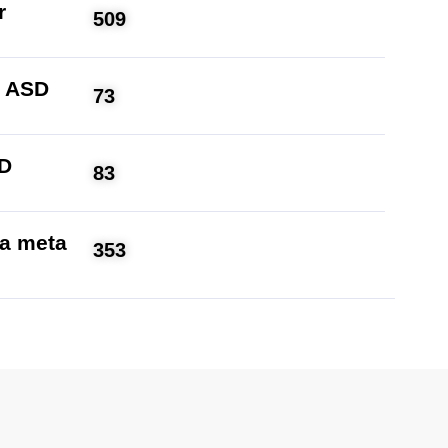
r
509
O ASD
73
SD
83
la meta
353