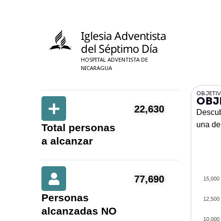
Iglesia Adventista
del Séptimo Día
HOSPITAL ADVENTISTA DE
NICARAGUA
OBJETIV
OBJ
22,630
Descub
una de
Total personas
a alcanzar
77,690
15,000
Personas
12,500
alcanzadas NO
10,000