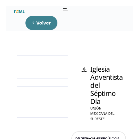
Volver
Iglesia
Adventista
del
Séptimo
Día
UNIÓN
MEXICANA DEL
SURESTE
Tu equipo de
OBJETIVOS ESPECÍFICOS