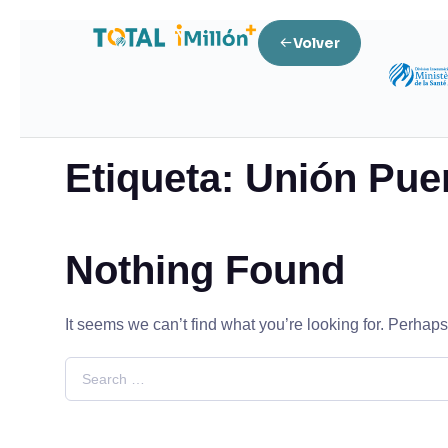
Volver
Home
Posts tagged “Unión Puertorriqueña”
Etiqueta:
Unión Pue
Nothing Found
It seems we can’t find what you’re looking for. Perhap