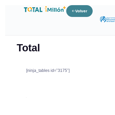
Volver
Home
Total
Total
[ninja_tables id="3175"]