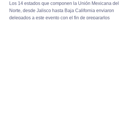
Los 14 estados que componen la Unión Mexicana del
Norte, desde Jalisco hasta Baja California enviaron
delegados a este evento con el fin de prepararlos
para implementar en su iglesia y comunidad un nuevo
Club Quiero Vivir Sano, y así poner en practica cada
una de las estrategias trasversales.
Llegando de esta manera a más personas a través del
Ministerio de salud y dar conocer el amor de Dios.
De esta forma se espera que en el territorio de la
UMN los Adventistas del Séptimo Día puedan ser
Promotores de Salud y Esperanza.“Sé un
Multiplicador” Observa – Escucha – Conecta.