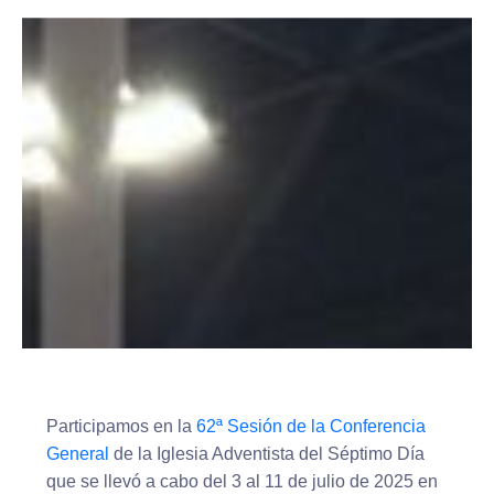
Participamos en la
62ª Sesión de la Conferencia
General
de la Iglesia Adventista del Séptimo Día
que se llevó a cabo del 3 al 11 de julio de 2025 en