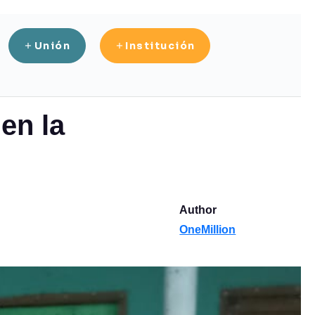
Unión
Institución
nica Adventista Maturín
en la
Author
OneMillion