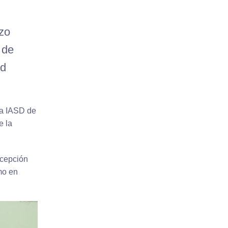
izo
 de
ud
la IASD de
e la
ncepción
mo en