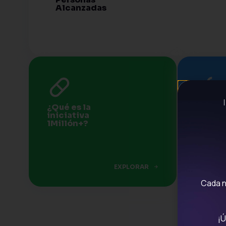
Alcanzadas
¿Qué es la
Conoc
iniciativa
del Mo
1Millón+?
DREA
EXPLORAR
Cada n
¡Ú