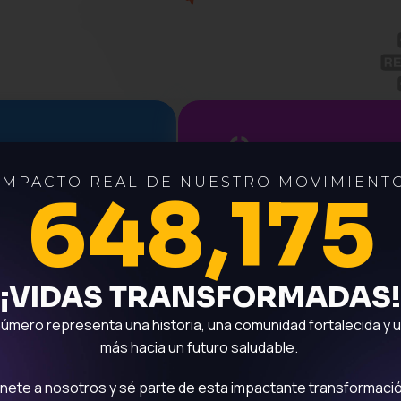
IMPACTO REAL DE NUESTRO MOVIMIENT
e más
Encuentra
648,175
delo
recursos para
M
tu día a día
¡VIDAS TRANSFORMADAS!
EXPLORAR
EXPLORAR
úmero representa una historia, una comunidad fortalecida y 
más hacia un futuro saludable.
nete a nosotros y sé parte de esta impactante transformaci