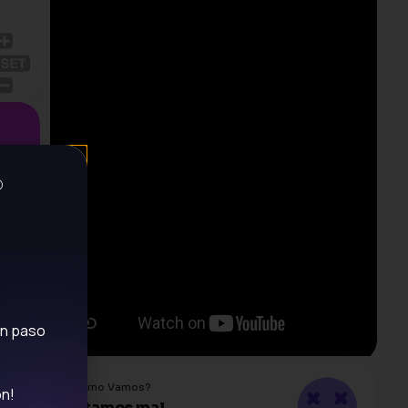
O
un paso
¿Cómo Vamos?
ón!
Estamos mal