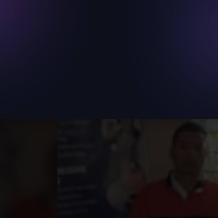
 DE
ALUD
A
ica que
blica de